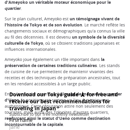
d'Ameyoko un véritable moteur économique pour le
quartier
.
Sur le plan culturel, Ameyoko est
un témoignage vivant de
l'histoire de Tokyo et de son évolution
. Le marché reflète les
changements sociaux et démographiques qu'a connus la ville
au fil des décennies. Il est devenu
un symbole de la diversité
culturelle de Tokyo
, où se côtoient traditions japonaises et
influences internationales.
Ameyoko joue également un rôle important dans
la
préservation de certaines traditions culinaires
. Les stands
de cuisine de rue permettent de maintenir vivantes des
recettes et des techniques de préparation ancestrales, tout
en les rendant accessibles à un large public.
Enfin, le marché contribue à
l'image de marque du quartier
d'Ueno
, le positionnant comme un lieu dynamique et
authentique. Cette réputation attire non seulement des
touristes, mais aussi des Tokyoïtes d'autres quartiers,
renforçant ainsi le statut d'Ueno comme destination
incontournable de la capitale
.