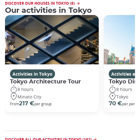
DISCOVER OUR HOUSES IN TOKYO (8)
Our activities in Tokyo
Activities in Tokyo
Activities a
Tokyo Architecture Tour
Tokyo Dis
8 hours
8 hours
Minato City
Tokyo
217 €
70 €
From
per group
per perso
DISCOVER ALL OUR ACTIVITIES IN TOKYO (182)