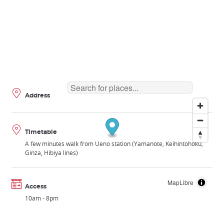
Address
Timetable
A few minutes walk from Ueno station (Yamanote, Keihintohoku,
Ginza, Hibiya lines)
MapLibre
Access
10am - 8pm