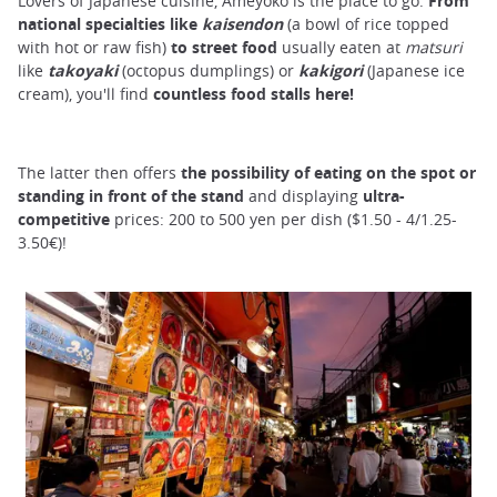
Lovers of Japanese cuisine, Ameyoko is the place to go.
From
national specialties like
kaisendon
(a bowl of rice topped
with hot or raw fish)
to street food
usually eaten at
matsuri
like
takoyaki
(octopus dumplings) or
kakigori
(Japanese ice
cream), you'll find
countless food stalls here!
The latter then offers
the possibility of eating on the spot or
standing in front of the stand
and displaying
ultra-
competitive
prices: 200 to 500 yen per dish ($1.50 - 4/1.25-
3.50€)!