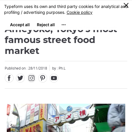
Facebook
Twitter
Instagram
Pinterest
Youtube
Skip
0
MENU
to
main
content
Ameyoko, Tokyo's most
famous street food
market
Published on : 28/11/2018
by : Ph.L