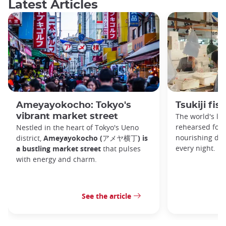
Latest Articles
Ameyayokocho: Tokyo's
Tsukiji fi
vibrant market street
The world's la
rehearsed for 
Nestled in the heart of Tokyo's Ueno
nourishing dan
district,
Ameyayokocho (アメヤ横丁) is
every night.
a bustling market street
that pulses
with energy and charm.
See the article