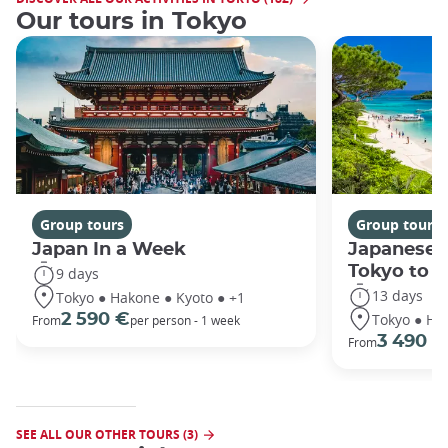
Our tours in Tokyo
Group tours
Group tours
Japan In a Week
Japanese 
Tokyo to 
9 days
13 days
Tokyo ● Hakone ● Kyoto ● +1
Tokyo ● Ha
2 590 €
From
per person - 1 week
3 490 €
From
SEE ALL OUR OTHER TOURS (3)