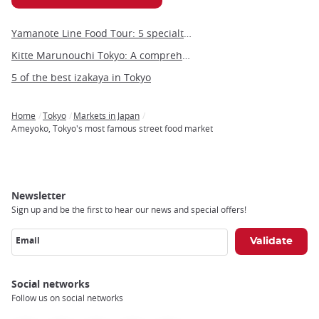
Yamanote Line Food Tour: 5 specialties to discover
Kitte Marunouchi Tokyo: A comprehensive guide to this unique cultural hub
5 of the best izakaya in Tokyo
Home
Tokyo
Markets in Japan
Breadcrumb
Ameyoko, Tokyo's most famous street food market
Newsletter
Sign up and be the first to hear our news and special offers!
Email
Social networks
Follow us on social networks