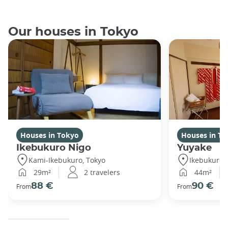
Our houses in Tokyo
Houses in Tokyo
Houses in To
Ikebukuro Nigo
Yuyake
Kami-Ikebukuro, Tokyo
Ikebukuro,
29m²
2 travelers
44m²
88 €
90 €
From
From