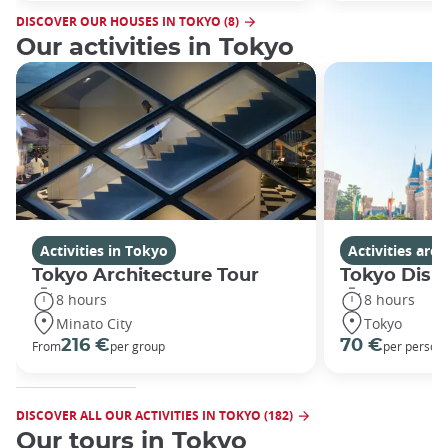
DISCOVER OUR HOUSES IN TOKYO (8)
Our activities in Tokyo
Activities in Tokyo
Activities ar
Tokyo Architecture Tour
Tokyo Disn
8 hours
8 hours
Minato City
Tokyo
216 €
70 €
From
per group
per person
DISCOVER ALL OUR ACTIVITIES IN TOKYO (182)
Our tours in Tokyo