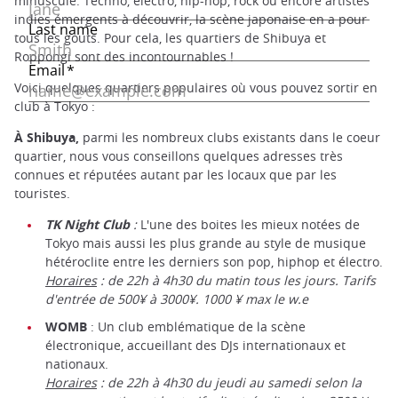
minuscule. Techno, électro, hip-hop, rock ou encore artistes
indies émergents à découvrir, la scène japonaise en a pour
tous les gouts. Pour cela, les quartiers de Shibuya et
Roppongi sont des incontournables !
Voici quelques quartiers populaires où vous pouvez sortir en
club à Tokyo :
À Shibuya,
parmi les nombreux clubs existants dans le coeur
quartier, nous vous conseillons quelques adresses très
connues et réputées autant par les locaux que par les
touristes.
TK Night Club
:
L'une des boites les mieux notées de
Tokyo mais aussi les plus grande au style de musique
hétéroclite entre les derniers son pop, hiphop et électro.
Horaires
: de 22h à 4h30 du matin tous les jours. Tarifs
d'entrée de 500¥ à 3000¥. 1000 ¥ max le w.e
WOMB
: Un club emblématique de la scène
électronique, accueillant des DJs internationaux et
nationaux.
Horaires
: de 22h à 4h30 du jeudi au samedi selon la