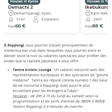
Houses in Kyoto
Houses in Tok
Demachi 2
Ikebukuro 
Demachiyanagi, Kyoto
Kami-Ikebuk
51m²
3 travelers
29m²
66 €
88 €
From
From
À Roppongi
, vous pourrez trouver principalement de
nombreux bar-club dans lesquelles vous pourrez boire et
danser toute la nuit ou cabarets-spectacles pour profiter des
shows que la capitale japonaise à vous offrir.
Tantra Artistic Lounge
: Un cabaret nocturne avec des
représentations burlesques et des spectacles de "geisha
moderne". Tantra est réputé comme numéro 1 des lieux
de vie nocturne à Roppongi mais aussi le plus
accueillant pour les étrangers à Tokyo !
Horaires
: de 20h à 1h du lundi au samedi selon la
programmation et les tarifs d'entrée de 3800¥ à 9000¥.
Station Roppongi à 4 minutes de marche.