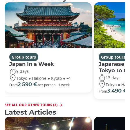
Group tours
Group tours
Japan In a Week
Japanese h
Tokyo to O
9 days
13 days
Tokyo ● Hakone ● Kyoto ● +1
Tokyo ● Hako
2 590 €
From
per person - 1 week
3 490 €
From
/
SEE ALL OUR OTHER TOURS (3)
Latest Articles