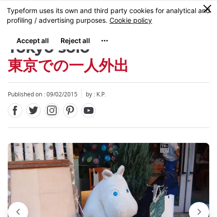
Facebook
Twitter
Instagram
Pinterest
Youtube
Skip
0
MENU
to
main
content
Tokyo solo
東京での一人外出
Published on : 09/02/2015
by : K.P.
Close