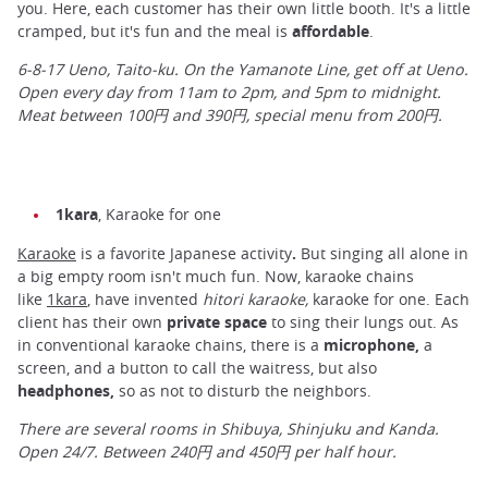
you. Here, each customer has their own little booth. It's a little
cramped, but it's fun and the meal is
affordable
.
6-8-17 Ueno, Taito-ku. On the Yamanote Line, get off at Ueno.
Open every day from 11am to 2pm, and 5pm to midnight.
Meat between 100円 and 390円, special menu from 200円.
1kara
, Karaoke for one
Karaoke
is a favorite Japanese activity
.
But singing all alone in
a big empty room isn't much fun. Now, karaoke chains
like
1kara
, have invented
hitori karaoke,
karaoke for one. Each
client has their own
private space
to sing their lungs out. As
in conventional karaoke chains, there is a
microphone,
a
screen, and a button to call the waitress, but also
headphones,
so as not to disturb the neighbors.
There are several rooms in Shibuya, Shinjuku and Kanda.
Open 24/7. Between 240円 and 450円 per half hour.