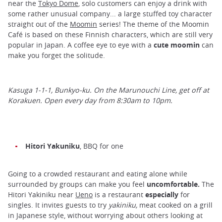
near the
Tokyo Dome
, solo customers can enjoy a drink with
some rather unusual company... a large stuffed toy character
straight out of the
Moomin
series! The theme of the Moomin
Café is based on these Finnish characters, which are still very
popular in Japan. A coffee eye to eye with a
cute moomin
can
make you forget the solitude.
Kasuga 1-1-1, Bunkyo-ku. On the Marunouchi Line, get off at
Korakuen. Open every day from 8:30am to 10pm.
Hitori Yakuniku
, BBQ for one
Going to a crowded restaurant and eating alone while
surrounded by groups can make you feel
uncomfortable.
The
Hitori Yakiniku near
Ueno
is a restaurant
especially
for
singles. It invites guests to try
yakiniku,
meat cooked on a grill
in Japanese style, without worrying about others looking at