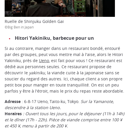
Ruelle de Shinjuku Golden Gai
©Big Ben in Japan
Hitori Yakiniku, barbecue pour un
Si au contraire, manger dans un restaurant bondé, entouré
par des groupes, peut vous mettre mal à l'aise, alors le Hitori
Yakiniku, près de
Ueno
, est fait pour vous ! Ce restaurant est
dédié aux personnes seules. Ce restaurant propose de
découvrir le
yakiniku
, la viande cuite à la japonaise sans se
soucier du regard des autres. Ici, chaque client a son propre
petit box pour manger en toute tranquillité. On est un peu
parfois y être à l'étroit, mais le prix du repas reste
abordable.
Adresse
: 6-8-17 Ueno, Taito-ku, Tokyo.
Sur la Yamanote,
descendre à la station Ueno.
Horaires
: Ouvert tous les jours, pour le déjeuner (11h à 14h)
et le dîner (17h - 22h). Pièce de viande comprise entre 100 ¥
et 450 ¥, menu à partir de 200 ¥.