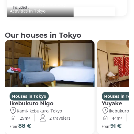
Tokyo Discovery, Half Day
Included :
Activities in Tokyo
Our houses in Tokyo
Houses in Tokyo
Houses in Tok
Ikebukuro Nigo
Yuyake
Kami-Ikebukuro, Tokyo
Ikebukuro, T
29m²
2 travelers
44m²
88 €
91 €
From
From