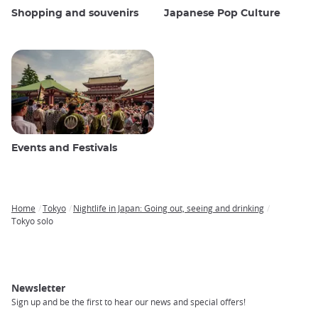
Shopping and souvenirs
Japanese Pop Culture
Events and Festivals
Home
Tokyo
Nightlife in Japan: Going out, seeing and drinking
Breadcrumb
Tokyo solo
Newsletter
Sign up and be the first to hear our news and special offers!