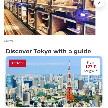
©canva
Discover Tokyo with a guide
From
ACTIVITY
127 €
per group